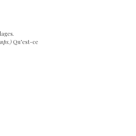
lages.
mps.)
Qu’est-ce