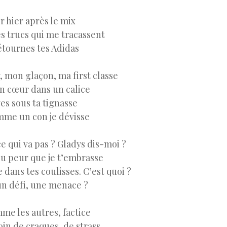
ir hier après le mix
 des trucs qui me tracassent
détournes tes Adidas
, mon glaçon, ma first classe
on cœur dans un calice
es sous ta tignasse
me un con je dévisse
e qui va pas ? Gladys dis-moi ?
eu peur que je t’embrasse
 dans tes coulisses. C’est quoi ?
un défi, une menace ?
me les autres, factice
oin de craques, de strass