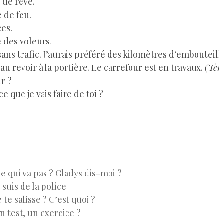
de rêve.
de feu.
es.
des voleurs.
ans trafic. J’aurais préféré des kilomètres d’embouteil
 au revoir à la portière. Le carrefour est en travaux.
(Te
ir ?
e que je vais faire de toi ?
e qui va pas ? Gladys dis-moi ?
 suis de la police
 te salisse ? C’est quoi ?
n test, un exercice ?