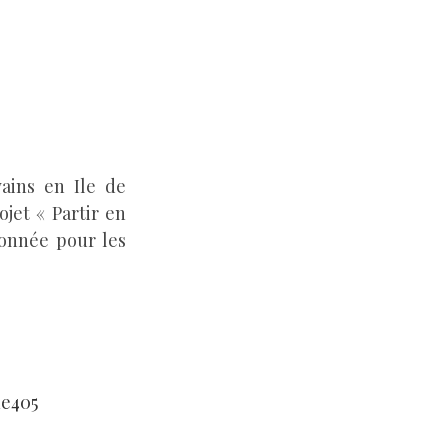
ains en Ile de
jet « Partir en
onnée pour les
ue405