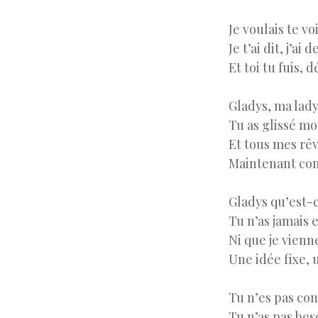
Je voulais te vo
Je t’ai dit, j’ai
Et toi tu fuis, 
Gladys, ma lady
Tu as glissé m
Et tous mes rêv
Maintenant com
Gladys qu’est-c
Tu n’as jamais 
Ni que je vienne
Une idée fixe, 
Tu n’es pas com
Tu n’as pas bes