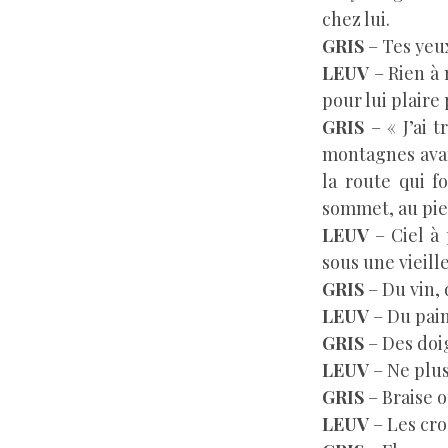
chez lui.
GRIS
– Tes yeux
LEUV
– Rien à m
pour lui plaire
GRIS
– « J’ai 
montagnes avant
la route qui f
sommet, au pied
LEUV
– Ciel à 
sous une vieill
GRIS
– Du vin,
LEUV
– Du pain
GRIS
– Des doig
LEUV
– Ne plus
GRIS
– Braise o
LEUV
– Les croc