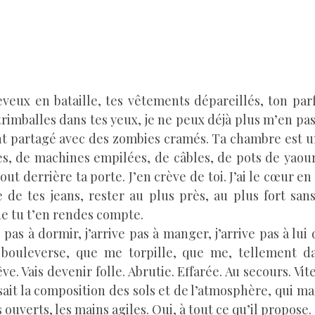
veux en bataille, tes vêtements dépareillés, ton par
trimballes dans tes yeux, je ne peux déjà plus m’en pas
 partagé avec des zombies cramés. Ta chambre est u
es, de machines empilées, de câbles, de pots de yaour
ut derrière ta porte. J’en crève de toi. J’ai le cœur en 
e de tes jeans, rester au plus près, au plus fort sans
ue tu t’en rendes compte.
 pas à dormir, j’arrive pas à manger, j’arrive pas à lui
 bouleverse, que me torpille, que me, tellement d
êve. Vais devenir folle. Abrutie. Effarée. Au secours. Vit
ait la composition des sols et de l’atmosphère, qui m
 ouverts, les mains agiles. Oui, à tout ce qu’il propose.