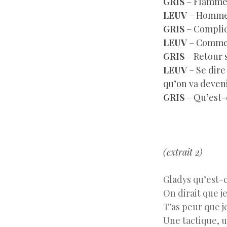
GRIS
– Flamme 
LEUV
– Homme 
GRIS
– Complic
LEUV
– Comme 
GRIS
– Retour s
LEUV
– Se dire
qu’on va deven
GRIS
– Qu’est-c
–
(extrait 2)
Gladys qu’est-c
On dirait que je
T’as peur que je
Une tactique, u