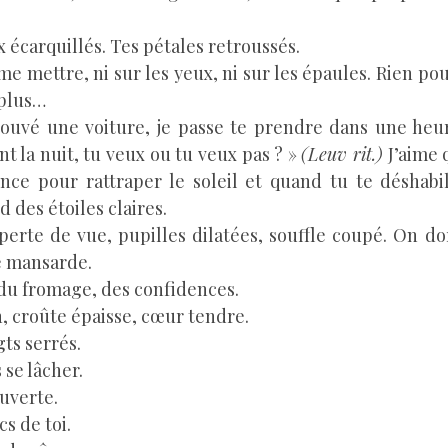
 écarquillés. Tes pétales retroussés.
e mettre, ni sur les yeux, ni sur les épaules. Rien pour
 plus…
trouvé une voiture, je passe te prendre dans une heu
 la nuit, tu veux ou tu veux pas ? »
(Leuv rit.)
J’aime 
once pour rattraper le soleil et quand tu te déshabil
 des étoiles claires.
perte de vue, pupilles dilatées, souffle coupé. On d
e mansarde.
 du fromage, des confidences.
, croûte épaisse, cœur tendre.
ts serrés.
 se lâcher.
uverte.
s de toi.