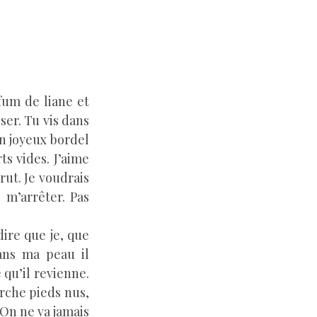
fum de liane et
ser. Tu vis dans
n joyeux bordel
ts vides. J’aime
rut. Je voudrais
 m’arrêter. Pas
 dire que je, que
ans ma peau il
e qu’il revienne.
arche pieds nus,
 On ne va jamais