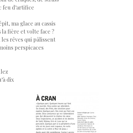
 feu d’artifice
pit, ma glace au cassis
 la fière et volte face ?
ai les rêves qui pâlissent
 moins perspicaces
llez
’à dix