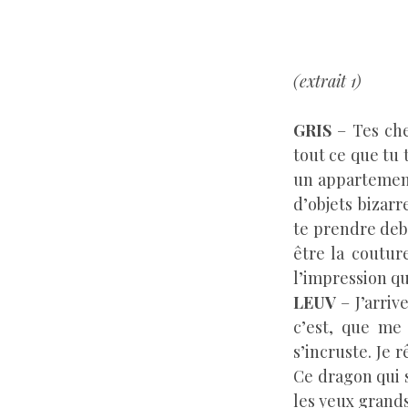
(extrait 1)
GRIS
– Tes che
tout ce que tu 
un appartement
d’objets bizarr
te prendre debo
être la coutur
l’impression q
LEUV
– J’arrive
c’est, que me
s’incruste. Je r
Ce dragon qui s
les yeux grands