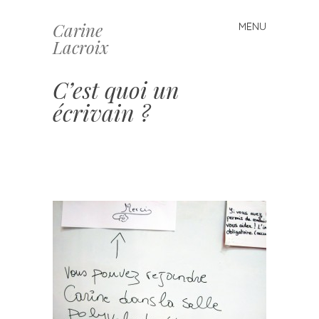
Carine
MENU
Skip
Lacroix
to
content
C’est quoi un
écrivain ?
–