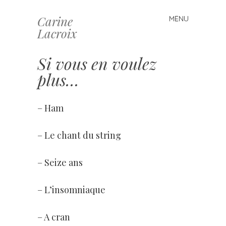
Carine
MENU
Skip
Lacroix
to
content
Si vous en voulez
plus…
– Ham
– Le chant du string
– Seize ans
– L’insomniaque
– A cran