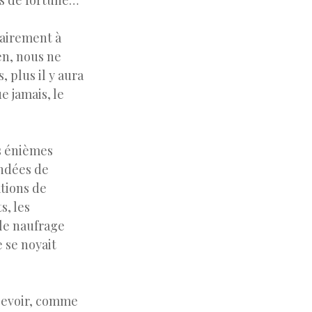
s de fortune…
rairement à
ien, nous ne
, plus il y aura
e jamais, le
es énièmes
ondées de
ations de
s, les
 le naufrage
 se noyait
rcevoir, comme