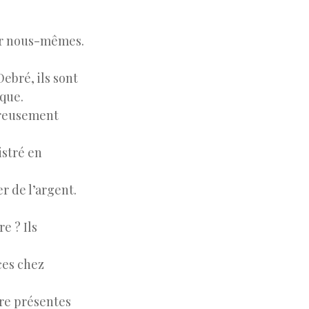
ner nous-mêmes.
bré, ils sont
ique.
ureusement
istré en
r de l’argent.
e ? Ils
aces chez
tre présentes