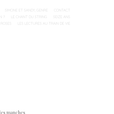
SIMONE ET SANDY, GENRE
CONTACT
N ?
LE CHANT DU STRING
SEIZE ANS
 ROSES
LES LECTURES AU TRAIN DE VIE
 les manches