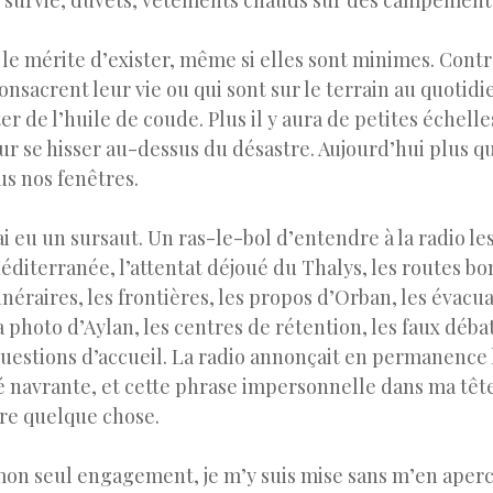
 survie, duvets, vêtements chauds sur des campement
 le mérite d’exister, même si elles sont minimes. Cont
consacrent leur vie ou qui sont sur le terrain au quotid
er de l’huile de coude. Plus il y aura de petites échelles
r se hisser au-dessus du désastre. Aujourd’hui plus qu
us nos fenêtres.
j’ai eu un sursaut. Un ras-le-bol d’entendre à la radio l
diterranée, l’attentat déjoué du Thalys, les routes b
tinéraires, les frontières, les propos d’Orban, les évacu
photo d’Aylan, les centres de rétention, les faux débat
questions d’accueil. La radio annonçait en permanence
 navrante, et cette phrase impersonnelle dans ma tête
faire quelque chose.
 mon seul engagement, je m’y suis mise sans m’en ape