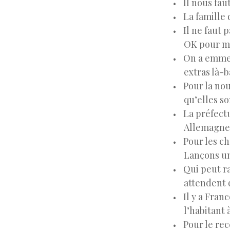
Il nous fau
La famille 
Il ne faut 
OK pour mo
On a emmen
extras là-b
Pour la no
qu’elles so
La préfectu
Allemagne
Pour les ch
Lançons un
Qui peut ra
attendent 
Il y a Fran
l’habitant 
Pour le re