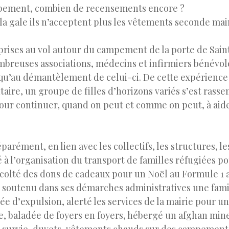
mpement, combien de recensements encore ?
la gale ils n’acceptent plus les vêtements seconde mai
prises au vol autour du campement de la porte de Sain
breuses associations, médecins et infirmiers bénévole
squ’au démantèlement de celui-ci. De cette expérience
utaire, un groupe de filles d’horizons variés s’est rass
pour continuer, quand on peut et comme on peut, à aide
arément, en lien avec les collectifs, les structures, l
 à l’organisation du transport de familles réfugiées po
écolté des dons de cadeaux pour un Noël au Formule 1 a
5, soutenu dans ses démarches administratives une fami
 d’expulsion, alerté les services de la mairie pour un
e, baladée de foyers en foyers, hébergé un afghan min