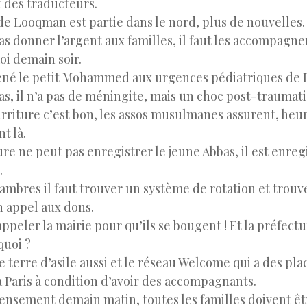
t des traducteurs.
de Looqman est partie dans le nord, plus de nouvelles.
pas donner l’argent aux familles, il faut les accompag
i demain soir.
é le petit Mohammed aux urgences pédiatriques de De
as, il n’a pas de méningite, mais un choc post-traumat
urriture c’est bon, les assos musulmanes assurent, he
nt là.
re ne peut pas enregistrer le jeune Abbas, il est enreg
.
ambres il faut trouver un système de rotation et trouve
 appel aux dons.
ppeler la mairie pour qu’ils se bougent ! Et la préfectur
quoi ?
ce terre d’asile aussi et le réseau Welcome qui a des pl
à Paris à condition d’avoir des accompagnants.
censement demain matin, toutes les familles doivent ê