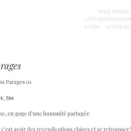
MENU
SKIP
REVUE PARAGES
TO
C’EST QUOI UN ÉCRIVAI
CONTENT
A CRAN
LE CAFÉ DES
rages
ns Parages 01
s_tns
e, en gage d’une humanité partagée
’est avoir des revendications claires et se retrousser