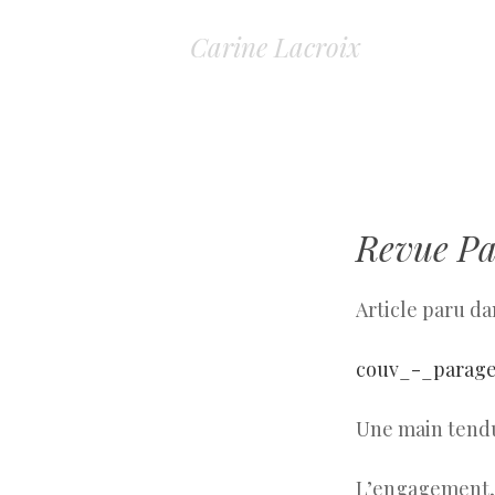
Carine Lacroix
Revue Pa
Article paru da
couv_-_parage
Une main tendu
L’engagement, c