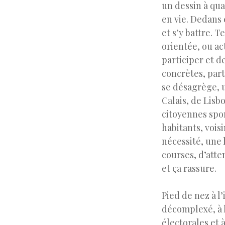
un dessin à qua
en vie. Dedans 
et s’y battre. 
orientée, ou ac
participer et d
concrètes, par
se désagrège, 
Calais, de Lisb
citoyennes spon
habitants, vois
nécessité, une
courses, d’atte
et ça rassure.
Pied de nez à l
décomplexé, à l
électorales et 