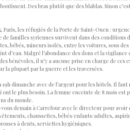
boutissent. Des bras plutôt que des blablas. Sinon c’est 
 Paris, les réfugiés de la Porte de Saint-Ouen : urgenc
 de familles syriennes survivent dans des conditions 
s, bébés, mineurs isolés, entre les voitures, sous des 
int d’eau. Malgré l’abondance des dons et la vigilance 
 des bénévoles, il n’y a aucune prise en charge de ces e
r la plupart par la guerre et les traversées.
à 19h dimanche avec de l’argent pour les hôtels. Il faut
ui ont le plus besoin. La femme enceinte de 8 mois est 
ins du monde.
-vous demain à Carrefour avec le directeur pour avoir 
vêtements, chaussettes, bébés/enfants/adultes, aspirin
brosses à dents, serviettes hygiéniques.