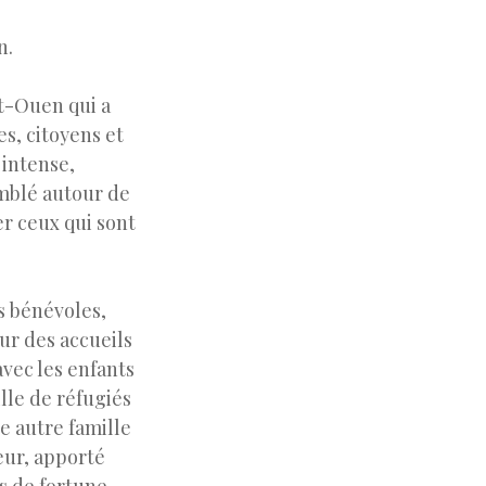
n.
t-Ouen qui a
s, citoyens et
 intense,
emblé autour de
r ceux qui sont
es bénévoles,
ur des accueils
vec les enfants
lle de réfugiés
e autre famille
eur, apporté