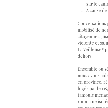
sur le ca
A cause de 
Conversations 
mobilisé de nom
citoyennes, ju
violente et sal
La Veilleuse* 
dehors.
Ensemble ou sép
nous avons aidé
en province, r
logés par le 11
tamouls menacée
roumaine isolé