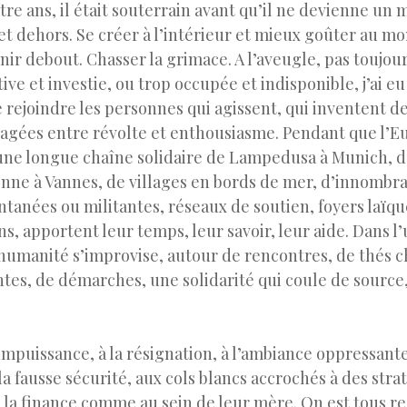
tre ans, il était souterrain avant qu’il ne devienne un
et dehors. Se créer à l’intérieur et mieux goûter au mo
Tenir debout. Chasser la grimace. A l’aveugle, pas toujou
tive et investie, ou trop occupée et indisponible, j’ai e
e rejoindre les personnes qui agissent, qui inventent d
tagées entre révolte et enthousiasme. Pendant que l’E
une longue chaîne solidaire de Lampedusa à Munich, d
onne à Vannes, de villages en bords de mer, d’innombrab
tanées ou militantes, réseaux de soutien, foyers laïqu
ins, apportent leur temps, leur savoir, leur aide. Dans l
 humanité s’improvise, autour de rencontres, de thés 
ntes, de démarches, une solidarité qui coule de source,
’impuissance, à la résignation, à l’ambiance oppressant
a fausse sécurité, aux cols blancs accrochés à des stra
à la finance comme au sein de leur mère. On est tous r