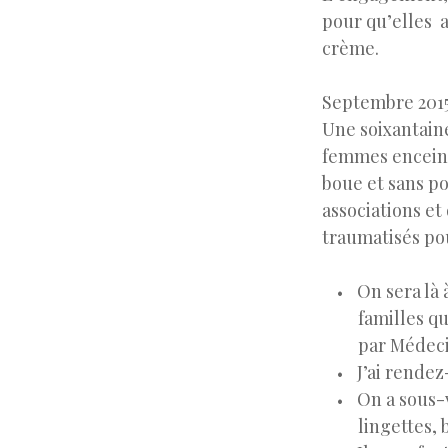
pour qu’elles a
crème.
Septembre 2015,
Une soixantaine
femmes enceinte
boue et sans po
associations et
traumatisés pou
On sera là 
familles q
par Médec
J’ai rendez
On a sous-
lingettes, 