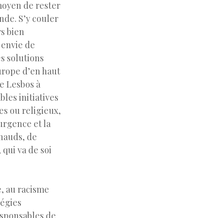
 moyen de rester
nde. S’y couler
rs bien
u envie de
es solutions
urope d’en haut
e Lesbos à
les initiatives
es ou religieux,
’urgence et la
chauds, de
 qui va de soi
e, au racisme
tégies
esponsables de