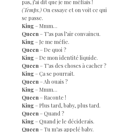
pas, j’ai dit que je me méfiais !
(Temps.)
On essaye et on voit ce qui
se passe.
King
– Mmm…
Queen
– T’as pas l’air convaincu.
King
– Je me méfie.
Queen
– De quoi ?
King
– De mon identité liquide.
Queen
– T’as des choses à cacher ?
King
– Ça se pourrait.
Queen
– Ah ouais ?
King
– Mmm…
Queen
– Raconte !
King
– Plus tard, baby, plus tard.
Queen
– Quand ?
King
– Quand je le déciderais.
Queen
– Tu m’as appelé baby.