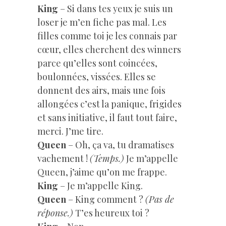
King
– Si dans tes yeux je suis un
loser je m’en fiche pas mal. Les
filles comme toi je les connais par
cœur, elles cherchent des winners
parce qu’elles sont coincées,
boulonnées, vissées. Elles se
donnent des airs, mais une fois
allongées c’est la panique, frigides
et sans initiative, il faut tout faire,
merci. J’me tire.
Queen
– Oh, ça va, tu dramatises
vachement !
(Temps.)
Je m’appelle
Queen, j’aime qu’on me frappe.
King
– Je m’appelle King.
Queen
– King comment ?
(Pas de
réponse.)
T’es heureux toi ?