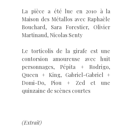
La pièce a été lue en 2010 à la
Maison des Métallos avec Raphaèle
Bouchard, Sara Forestier, Olivier
Martinaud, Nicolas Senty
Le torticolis de la girafe est une
contorsion amoureuse avec huit
personnages, Pépita + Rodrigo,
Queen + King, Gabriel-Gabriel +
Domi-Do, Piou + Zed et une
quinzaine de scènes courtes
–
(Extrait)