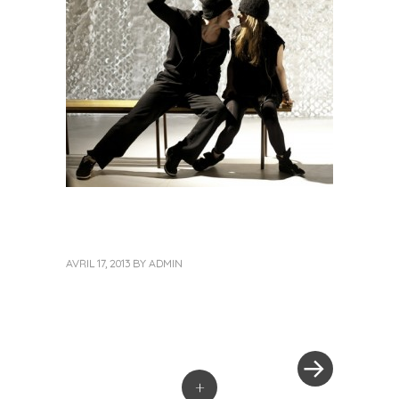
AVRIL 17, 2013
BY
ADMIN
Next
Post
Post
»
navigation
+